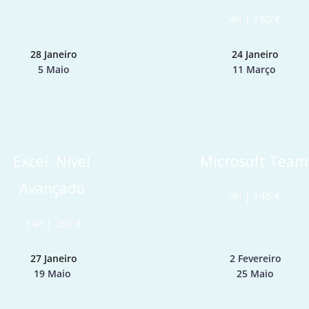
4h | 150 €
28 Janeiro
24 Janeiro
5 Maio
11 Março 
Excel: Nível 
 Microsoft Team
Avançado
4h | 145 €
14h | 260 €
27 Janeiro
2 Fevereiro
19 Maio 
25 Maio