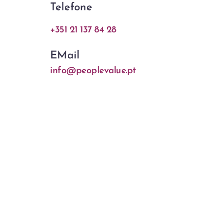
Telefone
+351 21 137 84 28
EMail
info@peoplevalue.pt