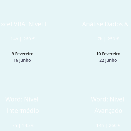
Excel VBA: Nível II
 Análise Dados & 
14h | 260 €
7h | 250 €
9 Fevereiro
10 Fevereiro
16 Junho 
22 Junho
Word: Nível 
Word: Nível 
Intermédio
Avançado
7h | 145 €
14h | 260 €