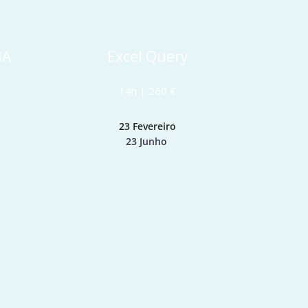
IA
Excel Query
14h | 260 €
23 Fevereiro
23 Junho 