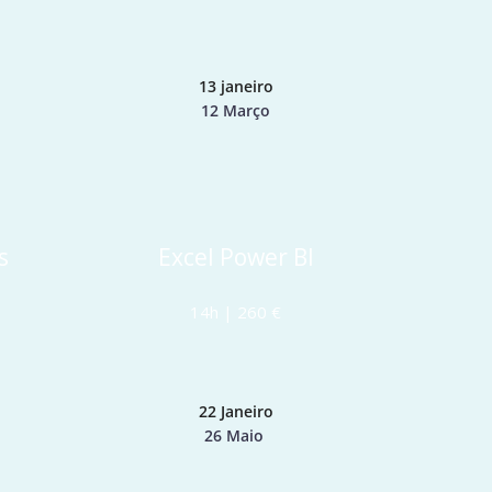
13 janeiro
12 Março
s
Excel Power BI
14h | 260 €
22 Janeiro
26 Maio 