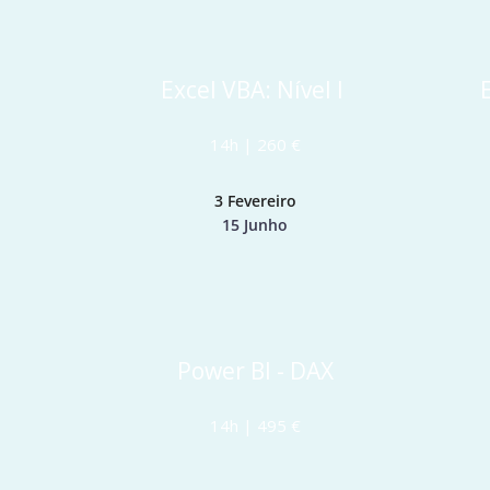
Excel VBA: Nível I 
14h | 260 €
3 Fevereiro
15 Junho
Power BI - DAX
14h | 495 €