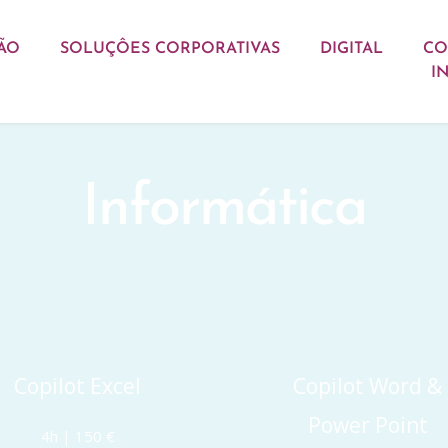
ÃO
SOLUÇÔES CORPORATIVAS
DIGITAL
CO
I
Informática
Copilot Excel
Copilot Word & 
Power Point 
4h | 150 €