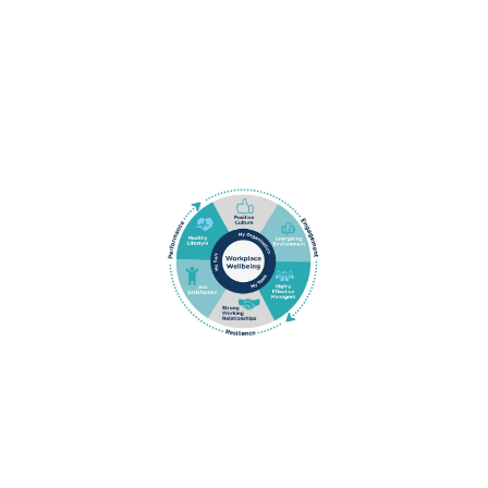
Plano de Bem Estar
Health Champion Training
Planos de Mental Heatlh
Coaching & Mentoring