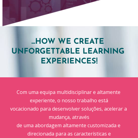
...HOW WE CREATE 
UNFORGETTABLE LEARNING 
EXPERIENCES!
Com uma equipa multidisciplinar e altamente 
experiente, o nosso trabalho está
vocacionado para desenvolver soluções, acelerar a 
mudança, através
de uma abordagem altamente customizada e 
direcionada para as características e