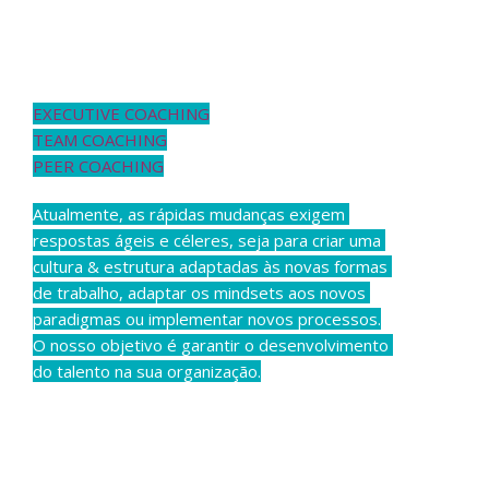
...desenvolvemos o potencial da sua equipa!
EXECUTIVE COACHING
TEAM COACHING
PEER COACHING
Atualmente, as rápidas mudanças exigem 
respostas ágeis e céleres, seja para criar uma 
cultura & estrutura adaptadas às novas formas 
de trabalho, adaptar os mindsets aos novos 
paradigmas ou implementar novos processos.
O nosso objetivo é garantir o desenvolvimento 
do talento na sua organização.