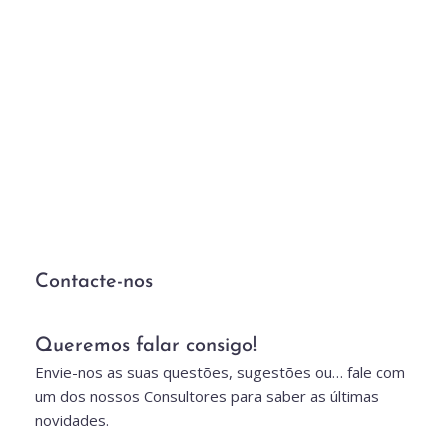
Eventos Corporativos, Indoors e Outdoors
Inovação e criatividade… em tudo o que 
fazemos!
Contacte-nos
Queremos falar consigo!
Envie-nos as suas questões, sugestões ou… fale com 
um dos nossos Consultores para saber as últimas 
novidades.