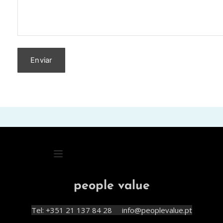
people value
Tel: +351 21 137 84 28     info@peoplevalue.pt