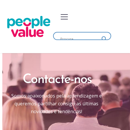
Contacte-nos
Somos apaixonados pela aprendizagem e 
queremos partilhar consigo as últimas 
novidades e tendências! 