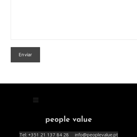
people value
Tel: +351 21 137 84 28     info@peoplevalue.pt