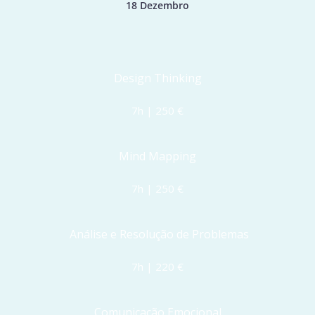
18 Dezembro
Design Thinking
7h | 250 €
Mind Mapping
7h | 250 €
 Análise e Resolução de Problemas
7h | 220 €
Comunicação Emocional