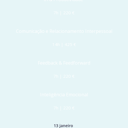
7h | 220 €
Comunicação e Relacionamento Interpessoal
14h | 425 €
Feedback & Feedforward
7h | 220 €
Inteligência Emocional
7h | 220 €
13 janeiro 