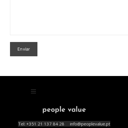
people value
Tel: +351 21 137 84 28     info@peoplevalue.pt