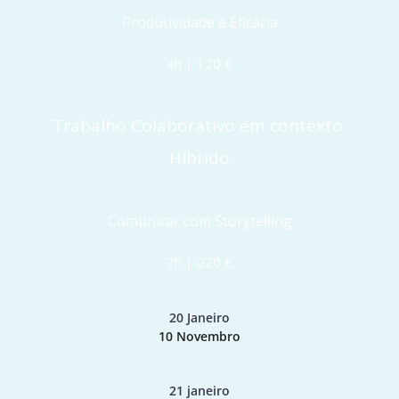
Produtividade e Eficácia
4h | 120 €
Trabalho Colaborativo em contexto 
Híbrido
Comunicar com Storytelling
7h | 220 €
20 Janeiro
10 Novembro
21 janeiro